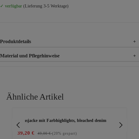
✓ verfügbar
(Lieferung 3-5 Werktage)
Produktdetails
+
Material und Pflegehinweise
+
Material
100% Baumwolle
Ähnliche Artikel
Produktgalerie überspringen
Jeansjacke mit Farbhighlights, bleached denim
lei
39,20 €
59
49,00 €
(20% gespart)