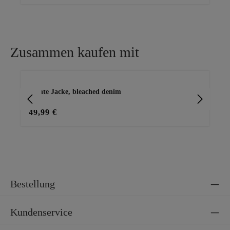
Zusammen kaufen mit
Produktgalerie überspringen
leichte Jacke, bleached denim
Jeg
49,99 €
39
Bestellung
Kundenservice