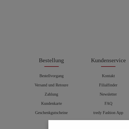
Bestellung
Kundenservice
Bestellvorgang
Kontakt
Versand und Retoure
Filialfinder
Zahlung
Newsletter
Kundenkarte
FAQ
Geschenkgutscheine
tredy Fashion App
Größentabelle