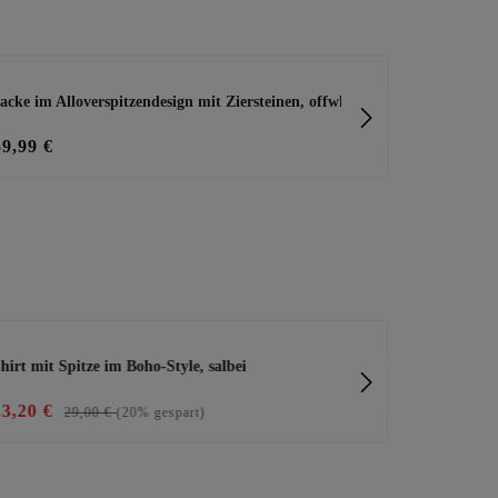
acke im Alloverspitzendesign mit Ziersteinen, offwhite
leichte Jack
59,99 €
49,99 €
hirt mit Spitze im Boho-Style, salbei
luftige Lein
23,20 €
23,20 €
29,00 €
(20% gespart)
29