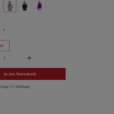
3
er
zahl: Gib den gewünschten Wert ein oder benu
In den Warenkorb
ferung 3-5 Werktage)