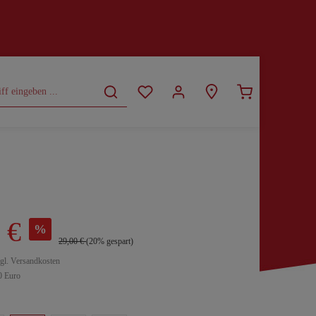
CURVY
SALE
 €
%
29,00 €
(20% gespart)
zgl. Versandkosten
0 Euro