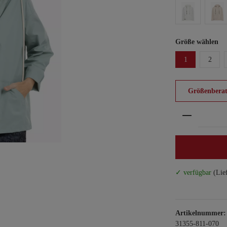
Größe wählen
1
2
Größenberat
Produkt An
✓ verfügbar
(Lie
Artikelnummer:
31355-811-070