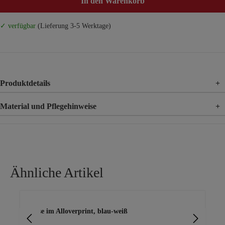
In den Warenkorb
✓ verfügbar
(Lieferung 3-5 Werktage)
Produktdetails
+
Material und Pflegehinweise
+
Material
100% Viskose
Ähnliche Artikel
Produktgalerie überspringen
Bluse im Alloverprint, blau-weiß
Pr