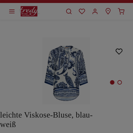
alt springen
Bildergalerie überspringen
leichte Viskose-Bluse, blau-
weiß