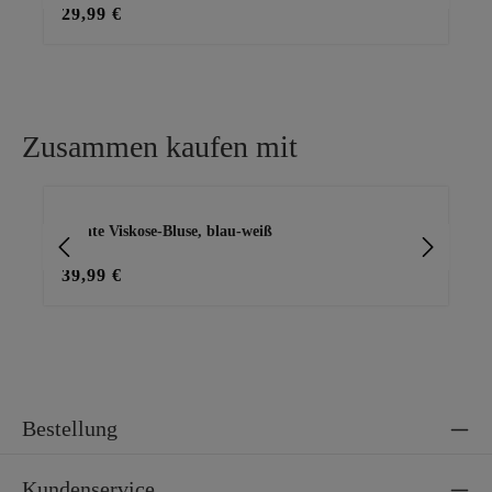
29,99 €
19
Zusammen kaufen mit
Produktgalerie überspringen
leichte Viskose-Bluse, blau-weiß
Bas
39,99 €
15
Bestellung
Kundenservice