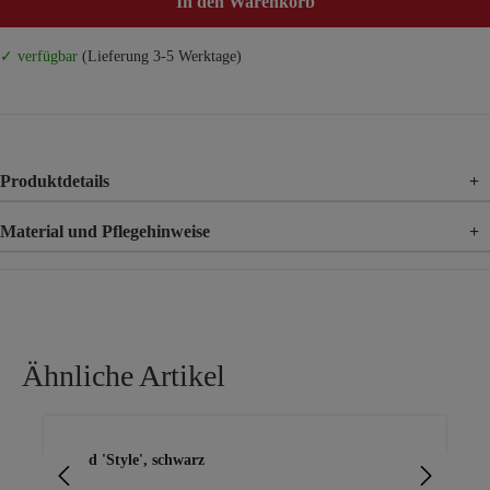
In den Warenkorb
✓ verfügbar
(Lieferung 3-5 Werktage)
Produktdetails
+
Material und Pflegehinweise
+
Material
50% Leinen, 50% Tencel
Ähnliche Artikel
Produktgalerie überspringen
ter
Kleid 'Style', schwarz
Kle