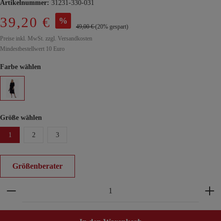
Artikelnummer:
31231-330-031
39,20 €
%
49,00 €
(20% gespart)
Preise inkl. MwSt. zzgl. Versandkosten
Mindestbestellwert 10 Euro
Farbe wählen
Größe wählen
1
2
3
Größenberater
Produkt Anzahl: Gib den gewünschten Wert ein ode