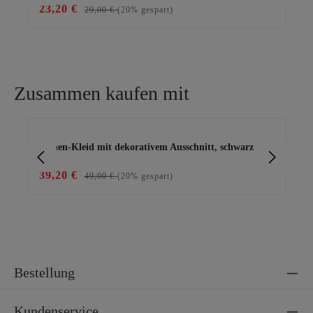
23,20 €
69
29,00 €
(20% gespart)
Zusammen kaufen mit
Produktgalerie überspringen
Leinen-Kleid mit dekorativem Ausschnitt, schwarz
Ba
39,20 €
15
49,00 €
(20% gespart)
Bestellung
Kundenservice