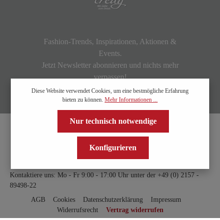
Fashion-Trends, Inspirationen, Aktionen &
Events.
Jetzt Newsletter abonnieren und nichts mehr
verpassen!
Diese Website verwendet Cookies, um eine bestmögliche Erfahrung
bieten zu können.
Mehr Informationen ...
Nur technisch notwendige
Konfigurieren
Kontaktiere uns: Mo - Fr 9:00 - 17:00 Uhr unter der
+49 (0) 2157 -
89498-22
AGB
Cookies
Datenschutzerklärung
Impressum
Widerrufsrecht
Vertrag widerrufen