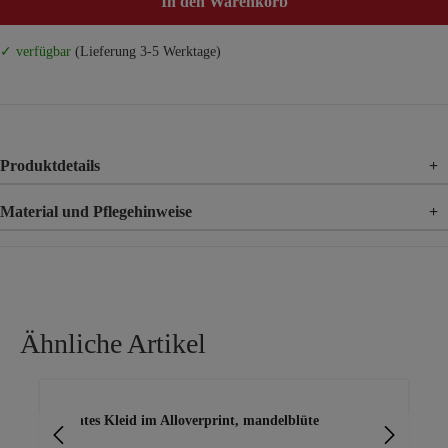
In den Warenkorb
✓ verfügbar
(Lieferung 3-5 Werktage)
Produktdetails
+
Material und Pflegehinweise
+
Material
100% Viskose
Ähnliche Artikel
Produktgalerie überspringen
leichtes Kleid im Alloverprint, mandelblüte
Lo