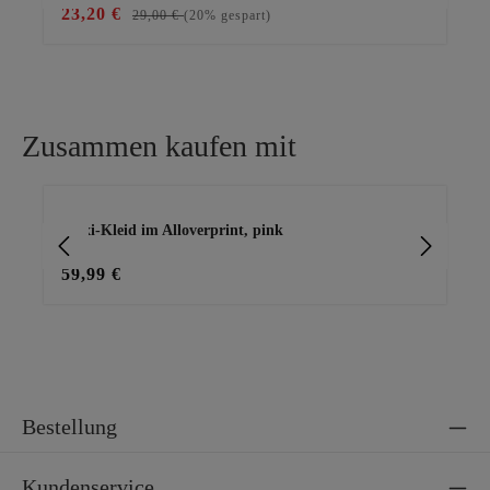
23,20 €
31
29,00 €
(20% gespart)
Zusammen kaufen mit
Produktgalerie überspringen
Maxi-Kleid im Alloverprint, pink
Ba
59,99 €
15
Bestellung
Kundenservice