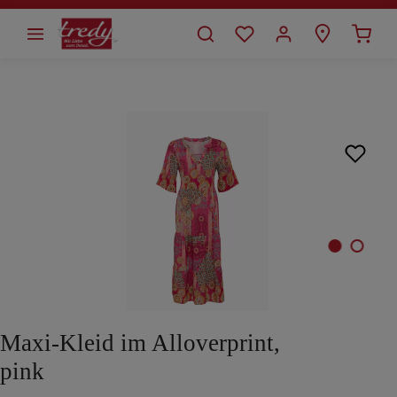
alt springen
Bildergalerie überspringen
Maxi-Kleid im Alloverprint,
pink