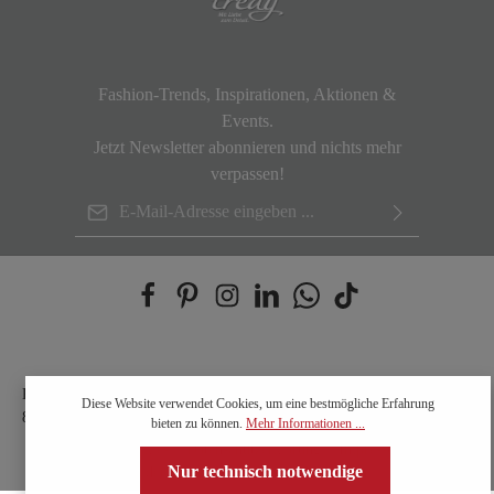
Fashion-Trends, Inspirationen, Aktionen &
Events.
Jetzt Newsletter abonnieren und nichts mehr
verpassen!
Kontaktiere uns: Mo - Fr 9:00 - 17:00 Uhr unter der
+49 (0) 2157 -
Diese Website verwendet Cookies, um eine bestmögliche Erfahrung
89498-22
bieten zu können.
Mehr Informationen ...
AGB
Cookies
Datenschutzerklärung
Impressum
Nur technisch notwendige
Widerrufsrecht
Vertrag widerrufen