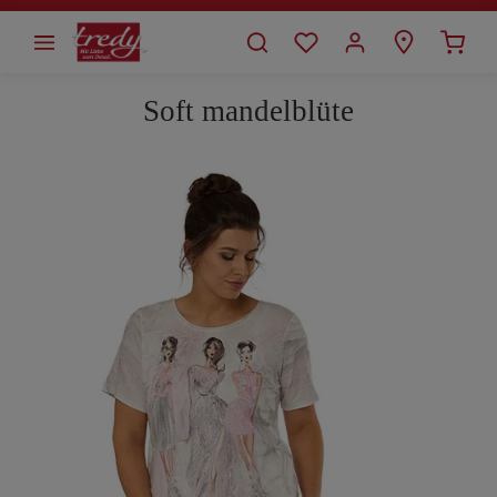
alt springen
Soft mandelblüte