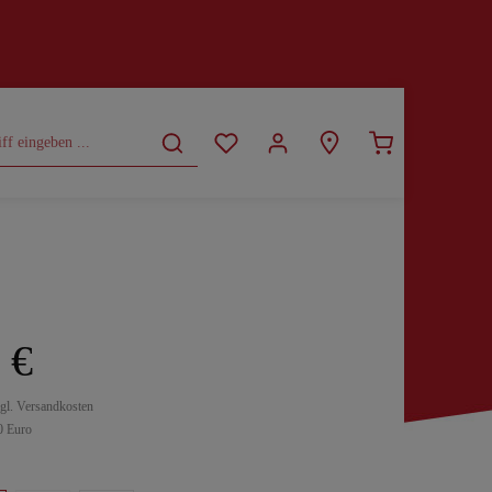
CURVY
SALE
 €
zgl. Versandkosten
0 Euro