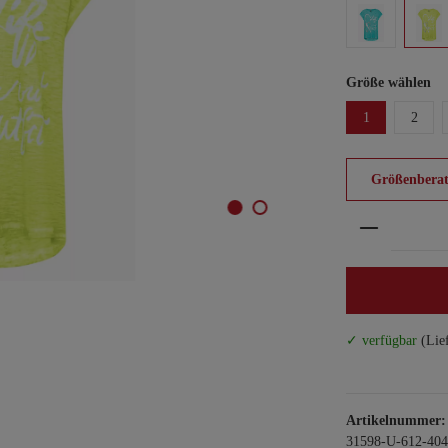
Größe wählen
1
2
Größenberat
Produkt An
✓ verfügbar
(Lie
Artikelnummer:
31598-U-612-404