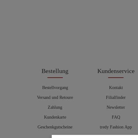
Bestellung
Kundenservice
Bestellvorgang
Kontakt
Versand und Retoure
Filialfinder
Zahlung
Newsletter
Kundenkarte
FAQ
Geschenkgutscheine
tredy Fashion App
Größentabelle