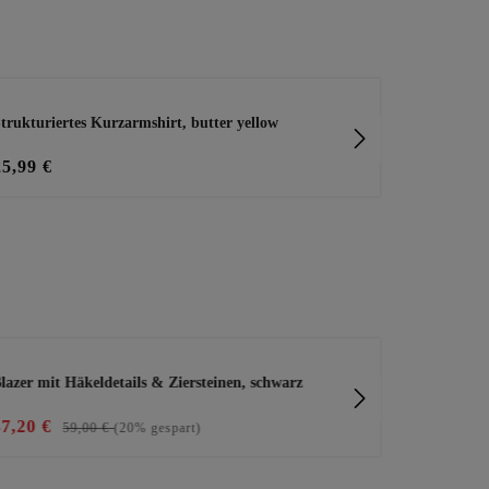
trukturiertes Kurzarmshirt, butter yellow
Shirt in ges
25,99 €
29,99 €
lazer mit Häkeldetails & Ziersteinen, schwarz
Rock mit Pail
47,20 €
10,00 €
59,00 €
(20% gespart)
39