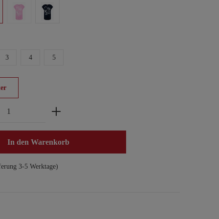
3
4
5
er
zahl: Gib den gewünschten Wert ein oder benu
In den Warenkorb
ferung 3-5 Werktage)