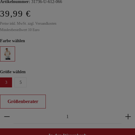
Artikelnummer:
31736-U-612-066
39,99 €
Preise inkl. MwSt. zzgl. Versandkosten
Mindestbestellwert 10 Euro
Farbe wählen
Größe wählen
3
5
Größenberater
Produkt Anzahl: Gib den gewünschten Wert ein ode