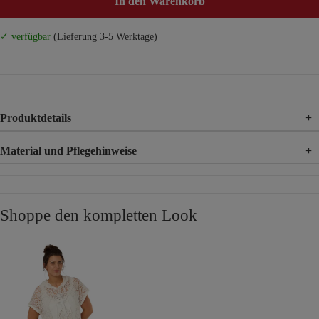
In den Warenkorb
✓ verfügbar
(Lieferung 3-5 Werktage)
Produktdetails
+
Material und Pflegehinweise
+
Material
95% Viskose, 5% Elasthan
Material 2
100% Polyester
Shoppe den kompletten Look
Material 3
100% Polyester