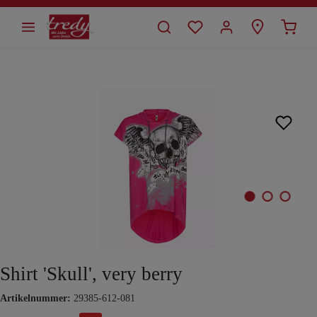
alt springen
Bildergalerie überspringen
Shirt 'Skull', very berry
Artikelnummer:
29385-612-081