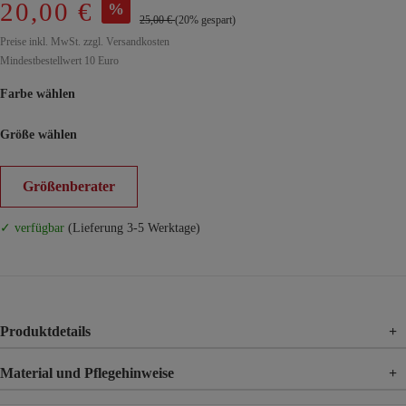
20,00 €
%
25,00 €
(20% gespart)
Preise inkl. MwSt. zzgl. Versandkosten
Mindestbestellwert 10 Euro
Farbe wählen
Größe wählen
Größenberater
✓ verfügbar
(Lieferung 3-5 Werktage)
Produktdetails
+
Material und Pflegehinweise
+
Material
95% Viskose, 5% Elasthan