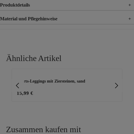
Produktdetails
+
Material und Pflegehinweise
+
Material
92% Baumwolle, 8% Elasthan
Material 2
100% Polyester
Ähnliche Artikel
Produktgalerie überspringen
Shorts-Leggings mit Ziersteinen, sand
Sho
15,99 €
15
Zusammen kaufen mit