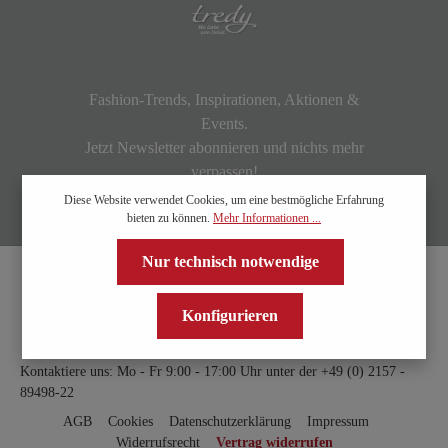
Fashion-Trends, Inspirationen, Aktionen &
Events.
Jetzt Newsletter abonnieren und nichts mehr
verpassen!
Diese Website verwendet Cookies, um eine bestmögliche Erfahrung
bieten zu können.
Mehr Informationen ...
Nur technisch notwendige
Konfigurieren
Kontaktiere uns: Mo - Fr 9:00 - 17:00 Uhr unter der
+49 (0) 2157 -
89498-22
AGB
Cookies
Datenschutzerklärung
Impressum
Widerrufsrecht
Vertrag widerrufen