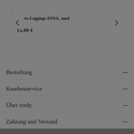
Produktgalerie überspringen
Shorts-Leggings ANNA, sand
Ba
15,99 €
15
Bestellung
Kundenservice
Über tredy
Zahlung und Versand