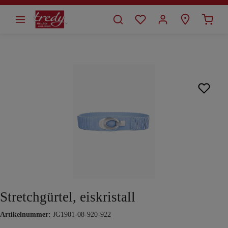
alt springen
Bildergalerie überspringen
Stretchgürtel, eiskristall
Artikelnummer:
JG1901-08-920-922