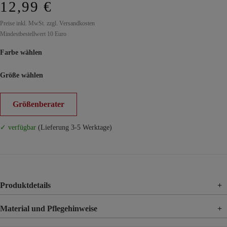
12,99 €
Preise inkl. MwSt. zzgl. Versandkosten
Mindestbestellwert 10 Euro
Farbe wählen
Größe wählen
Größenberater
✓ verfügbar
(Lieferung 3-5 Werktage)
Produktdetails
+
Material und Pflegehinweise
+
Material
90% Polyurethan, 10% Metall