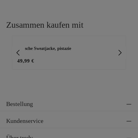
Zusammen kaufen mit
Produktgalerie überspringen
stylische Sweatjacke, pistazie
Cap
49,99 €
29
Bestellung
Kundenservice
Über tredy