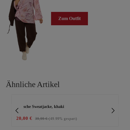
Zum Outfit
Ähnliche Artikel
Produktgalerie überspringen
stylische Sweatjacke, khaki
Tai
20,00 €
59
39,99 €
(49.99% gespart)