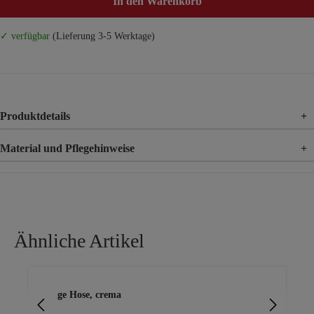
In den Warenkorb
✓ verfügbar
(Lieferung 3-5 Werktage)
Produktdetails
+
Material und Pflegehinweise
+
Material
100% Viskose
Ähnliche Artikel
Produktgalerie überspringen
luftige Hose, crema
Le