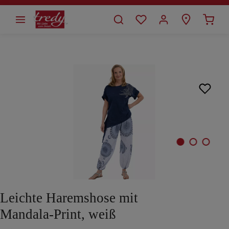
alt springen
Bildergalerie überspringen
Leichte Haremshose mit
Mandala-Print, weiß