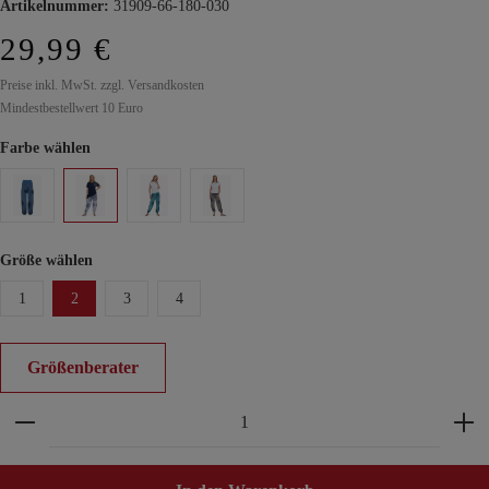
Artikelnummer:
31909-66-180-030
29,99 €
Preise inkl. MwSt. zzgl. Versandkosten
Mindestbestellwert 10 Euro
Farbe wählen
Größe wählen
1
2
3
4
Größenberater
Produkt Anzahl: Gib den gewünschten Wert ein ode