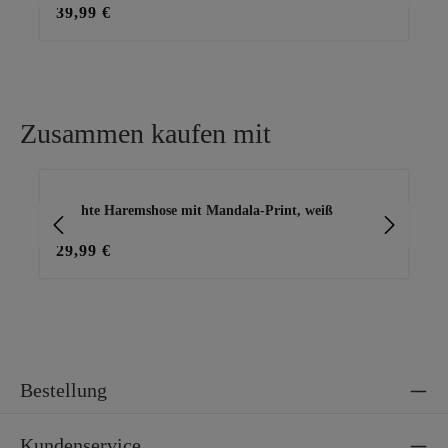
39,99 €
45
Zusammen kaufen mit
Produktgalerie überspringen
Leichte Haremshose mit Mandala-Print, weiß
Ba
29,99 €
15
Bestellung
Kundenservice